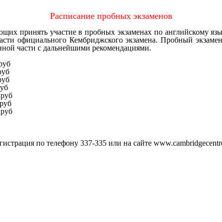
Расписание пробных экзаменов
ринять участие в пробных экзаменах по английскому языку
асти официального Кембриджского экзамена. Пробный экзамен
нной части с дальнейшими рекомендациями.
руб
б
уб
б
0
руб
б
руб
егистрация по телефону
337-335
или на сайте
www.cambridgecentr