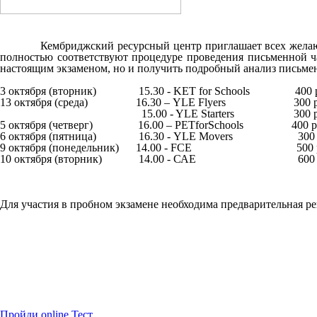
Кембриджский ресурсный центр приглашает всех желающих п
полностью соответствуют процедуре проведения письменной ч
настоящим экзаменом, но и получить подробный анализ письме
3
октября
(
вторник
) 15.30 - KET for Schools 400
13 октября (среда) 16.30 –
YLE Flyers
300 ру
15.00 - YLE Starters 300 р
5 октября (четверг) 16.00 –
PET
for
Schools
400 ру
6
октября
(
пятница
)
16.30 - YLE Movers 30
9 октября (понедельник) 14.00 -
FCE
500 ру
10 октября (вторник) 14.00 - САЕ 600 
Для участия в пробном экзамене необходима предварительная р
Пройди online Тест