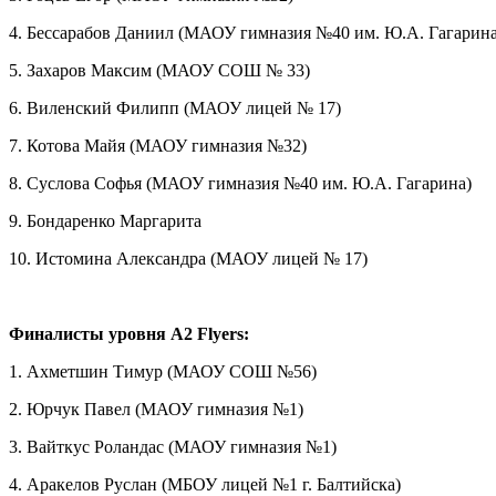
4. Бессарабов Даниил (МАОУ гимназия №40 им. Ю.А. Гагарина
5. Захаров Максим (
МАОУ СОШ №
33)
6. Виленский Филипп (
МАОУ
лицей
№
17)
7. Котова Майя (МАОУ гимназия №32)
8. Суслова Софья (МАОУ гимназия №40 им. Ю.А. Гагарина)
9. Бондаренко Маргарита
10. Истомина Александра (МАОУ лицей № 17)
Финалисты уровня A2 Fly
ers
:
1. Ахметшин Тимур (МАОУ СОШ №56)
2. Юрчук Павел (МАОУ гимназия №1)
3. Вайткус Роландас (МАОУ гимназия №1)
4. Аракелов Руслан (
МБОУ лицей №1 г. Балтийска)