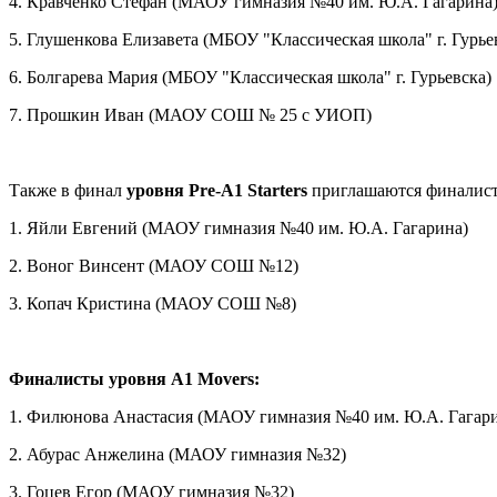
4. Кравченко Стефан (МАОУ гимназия №40 им. Ю.А. Гагарина
5. Глушенкова Елизавета (
МБОУ "
Классическая школа
" г.
Гурье
6. Болгарева Мария (МБОУ "Классическая школа" г. Гурьевска)
7. Прошкин Иван (
МАОУ СОШ №
25
с УИОП)
Также в финал
уровня Pre-A1 Starters
приглашаются финалист
1. Яйли Евгений (МАОУ гимназия №40 им. Ю.А. Гагарина)
2. Воног Винсент (МАОУ СОШ №12)
3. Копач Кристина (МАОУ СОШ №8)
Финалисты уровня A1
Movers
:
1. Филюнова Анастасия (МАОУ гимназия №40 им. Ю.А. Гагар
2. Абурас Анжелина (МАОУ гимназия №32)
3. Гоцев Егор (МАОУ гимназия №32)